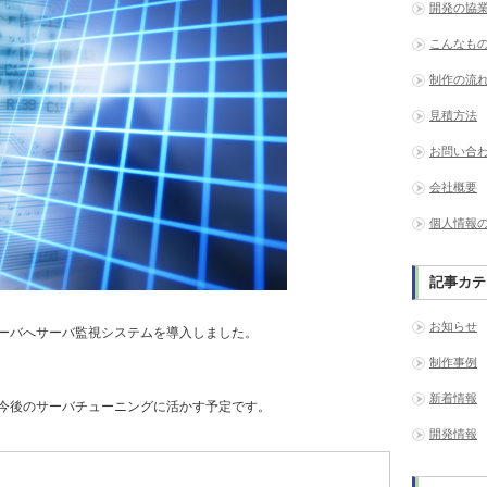
開発の協
こんなも
制作の流
見積方法
お問い合
会社概要
個人情報
記事カテ
お知らせ
ーバへサーバ監視システムを導入しました。
制作事例
新着情報
今後のサーバチューニングに活かす予定です。
開発情報