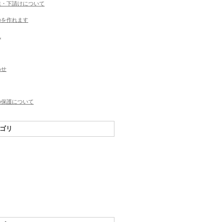
業・下請けについて
のを作れます
れ
わせ
の保護について
ゴリ