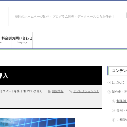
福岡のホームページ制作・プログラム開発・データベースならお任せ！
・料金例
お問い合わせ
an
Inquiry
コンテン
導入
はじめに
は
コメントを受け付けていません
開発情報
ディレクションＤＴ
制作例・
制作例
専用・
ご相談