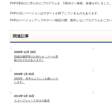
PHP4系向けに作られたプログラムを、5系向けへ移植・改修を行いました
PHPの古いバージョンはサポートが終了しているものもあります。
PHPのバージョンアップやサーバ移設の際、動作しないプログラムがござ
関連記事
2006年 12月 28日
回線設備障害のお知らせ（メール遅
延のおそれがあります）
2009年 1月 05日
2009年、本年もよろしくお願いいた
します。
2011年 5月 16日
スコープｏｎ！ＣＭＳの販売